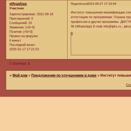
otfvuafzax
Поделиться
2021-09-27 17:15:04
Участник
Институт повышения квалификации спец
Зарегистрирован
: 2021-09-18
аттестацию по программам: Охрана тр
Приглашений:
0
профессии и другие программы ДИСТАН
Сообщений:
10
46 (WhatsApp) E-mail: info@ipks.ru , ip
Уважение:
[+0/-0]
Позитив:
[+0/-0]
0
Провел на форуме:
6 минут
Последний визит:
2025-01-17 17:21:53
Страница:
1
»
Мой дом
»
Предложения по улучшениям в доме
»
Институт повыш
Со