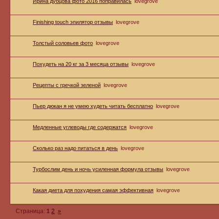
Ирина дубцова фото 2016 поправилась
lovegrove
Finishing touch эпилятор отзывы
lovegrove
Толстый соловьев фото
lovegrove
Похудеть на 20 кг за 3 месяца отзывы
lovegrove
Рецепты с гречкой зеленой
lovegrove
Пьер дюкан я не умею худеть читать бесплатно
lovegrove
Медленные углеводы где содержатся
lovegrove
Сколько раз надо питаться в день
lovegrove
Турбослим день и ночь усиленная формула отзывы
lovegrove
Какая диета для похудения самая эффективная
lovegrove
Страница:
1
2
»