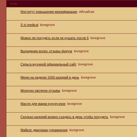
Тема
Институт повышения квалификации
otfvuafzax
S xl medical
lovegrove
Можно ли похудеть если не кушать после 6
lovegrove
Выпадение волос отзывы форум
lovegrove
Серьга мухиной официальный сайт
lovegrove
Меню на неделю 1500 калорий в день
lovegrove
Молочко овсяное отзывы
lovegrove
Масло для жарки кукурузное
lovegrove
Сколько калорий можно съедать в день чтобы похудеть
lovegrove
Майклс джиллиан упражнения
lovegrove