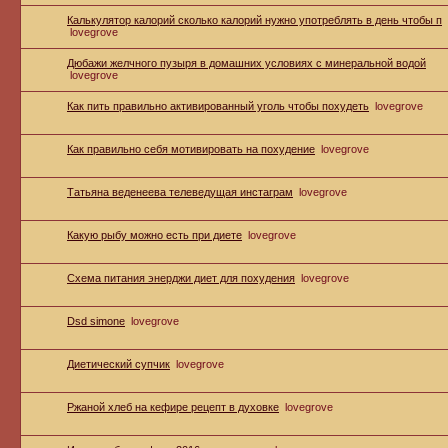
Калькулятор калорий сколько калорий нужно употреблять в день чтобы п
lovegrove
Дюбажи желчного пузыря в домашних условиях с минеральной водой
lovegrove
Как пить правильно активированный уголь чтобы похудеть
lovegrove
Как правильно себя мотивировать на похудение
lovegrove
Татьяна веденеева телеведущая инстаграм
lovegrove
Какую рыбу можно есть при диете
lovegrove
Схема питания энерджи диет для похудения
lovegrove
Dsd simone
lovegrove
Диетический супчик
lovegrove
Ржаной хлеб на кефире рецепт в духовке
lovegrove