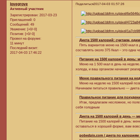
lovegrove
Поделиться
2017-04-03 01:57:26
Активный участник
Зарегистрирован
: 2017-03-23
Приглашений:
0
Сообщений:
49
Уважение:
[+0/-0]
Позитив:
[+0/-0]
Провел на форуме:
Диета 1500 калорий: считаем, еди
11 минут
Пять вариантов меню на 1500 ккал в д
Последний визит:
составлять около 375 Ккал – это одна 
2017-04-03 17:46:22
Питание на 1500 калорий в день: 
Меню на 1 500 ккал в день на неделю. 
холода, и ваш организм начинает реаг
Меню правильного питания на 
Меню на неделю на 1500 калорий позво
Начинаем питаться правильно — диета 
Правильное питание для похудени
Итак, предлагаем несложное, но полез
себя голодным
Диета на 1500 калорий в день — 
Питание на 1500 калорий в день: меню 
оставаться в хорошей форме, вам вов
pobedpix.com / диета по калориям