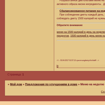
Разработанное диетологами меню на н
активного образа жизни ингредиенты. Д
Сбалансированное питание на не
При соблюдении диеты каждый день, в т
соблюдать диету 1500 калорий не нужн
Обратите внимание
меню на 1500 калорий в день на неделю
продуктов
,
1500 калорий в день меню н
<!-- 03.04.2017 01:57:13 cpwomangdestyzhixhdeff -->
0
Страница:
1
»
Мой дом
»
Предложения по улучшениям в доме
»
Меню на неделю 
Со