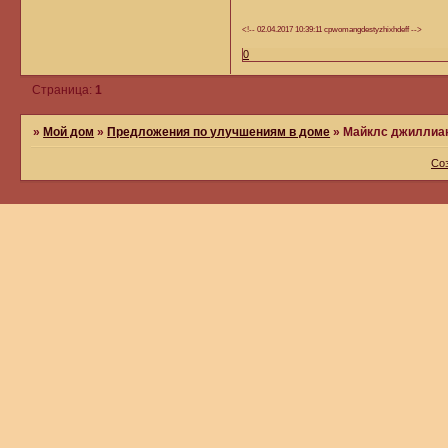
<!-- 02.04.2017 10:39:11 cpwomangdestyzhixhdeff -->
0
Страница:
1
»
Мой дом
»
Предложения по улучшениям в доме
»
Майклс джиллиа
Со