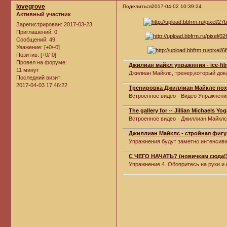
lovegrove
Поделиться
2017-04-02 10:39:24
Активный участник
Зарегистрирован
: 2017-03-23
Приглашений:
0
Сообщений:
49
Уважение:
[+0/-0]
Позитив:
[+0/-0]
Провел на форуме:
Джилиан майкл упражнния - ice-fil
11 минут
Джилиан Майклс, тренер,который доказа
Последний визит:
2017-04-03 17:46:22
Тренировка Джиллиан Майклс поху
Встроенное видео · Видео Упражнения
The gallery for -- Jillian Michaels Yo
Встроенное видео · Джиллиан Майклс 
Джиллиан Майклс - стройная фигур
Упражнения будут заметно интенсивне
C ЧЕГО НАЧАТЬ? (новичкам сюда!
Упражнение 4. Обопритесь на руки и н