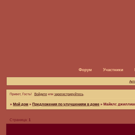
Форум
Участники
Акт
Привет, Гость!
Войдите
или
зарегистрируйтесь
.
»
Мой дом
»
Предложения по улучшениям в доме
»
Майклс джиллиа
Страница:
1