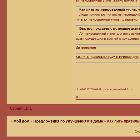
активированный уголь, важно помнить
Как пить активированный уголь, 
Люди принимают их после переедания и
пить активированный уголь правильно
Быстро похудеть с помощью акти
Активированный уголь для похуденияК
дозыпохудевших и врачей о похудении
Интересное
как пить правильно воду в течение дня
<!-- 02.04.2017 03:06:47 cpwomangdestyzhixhdeff -->
0
Страница:
1
»
Мой дом
»
Предложения по улучшениям в доме
»
Как пить правил
Со