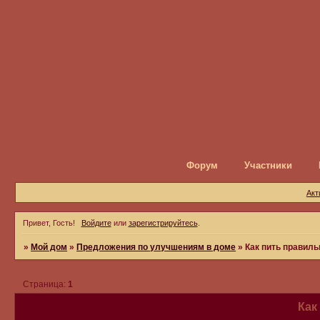
Форум
Участники
Акт
Привет, Гость!
Войдите
или
зарегистрируйтесь
.
»
Мой дом
»
Предложения по улучшениям в доме
»
Как пить правил
Страница:
1
Как