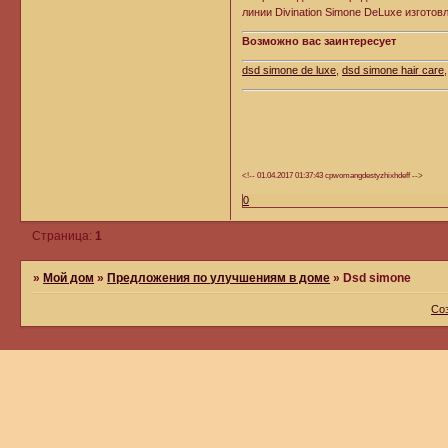
линии Divination Simone DeLuxe изгот
Возможно вас заинтересует
dsd simone de luxe
,
dsd simone hair care
<!-- 01.04.2017 01:37:43 cpwomangdestyzhixhdeff -->
0
Страница:
1
»
Мой дом
»
Предложения по улучшениям в доме
»
Dsd simone
Со