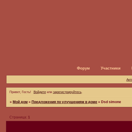
Форум
Участники
Акт
Привет, Гость!
Войдите
или
зарегистрируйтесь
.
»
Мой дом
»
Предложения по улучшениям в доме
»
Dsd simone
Страница:
1