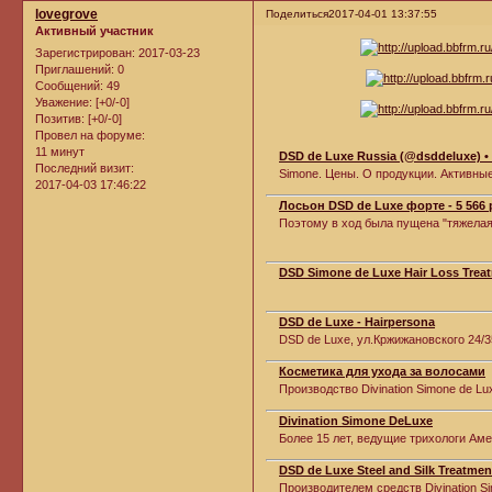
lovegrove
Поделиться
2017-04-01 13:37:55
Активный участник
Зарегистрирован
: 2017-03-23
Приглашений:
0
Сообщений:
49
Уважение:
[+0/-0]
Позитив:
[+0/-0]
Провел на форуме:
11 минут
DSD de Luxe Russia (@dsddeluxe) •
Последний визит:
Simone. Цены. О продукции. Активные
2017-04-03 17:46:22
Лосьон DSD de Luxe форте - 5 566 
Поэтому в ход была пущена "тяжелая а
DSD Simone de Luxe Hair Loss Treat
DSD de Luxe - Hairpersona
DSD de Luxe, ул.Кржижановского 24/3
Косметика для ухода за волосами
Производство Divination Simone de Lu
Divination Simone DeLuxe
Более 15 лет, ведущие трихологи Амер
DSD de Luxe Steel and Silk Treatme
Производителем средств Divination Si