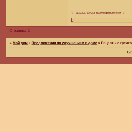
<!-- 31.03.2017 10:42:06 cpwomangdestyzhixhdeff -->
0
Страница:
1
»
Мой дом
»
Предложения по улучшениям в доме
»
Рецепты с гречко
Со