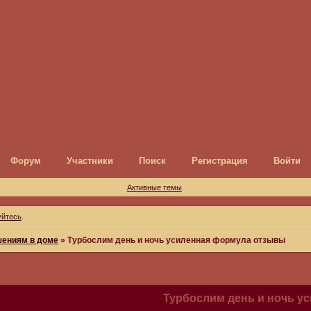
Форум
Участники
Поиск
Регистрация
Войти
Активные темы
уйтесь
.
шениям в доме
»
Турбослим день и ночь усиленная формула отзывы
Турбослим день и ночь у