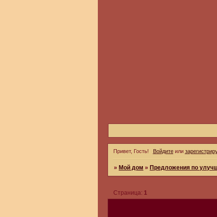
Привет, Гость!
Войдите
или
зарегистрир
»
Мой дом
»
Предложения по улуч
Страница:
1