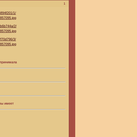
1
 и принимала
ывы имеет