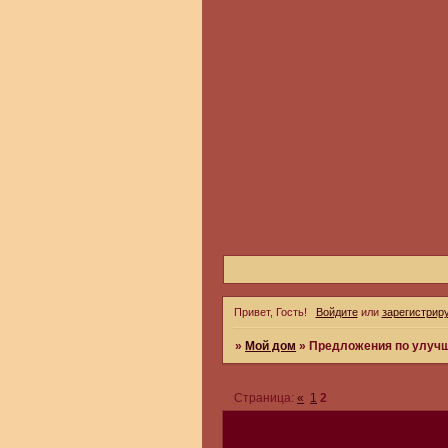
Привет, Гость!
Войдите
или
зарегистрир
»
Мой дом
»
Предложения по улуч
Страница:
«
1
2