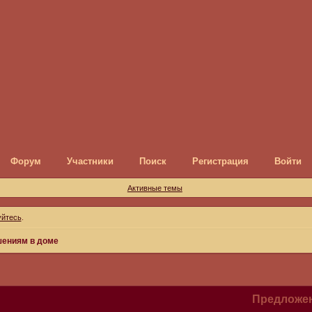
Форум
Участники
Поиск
Регистрация
Войти
Активные темы
уйтесь
.
шениям в доме
Предложен