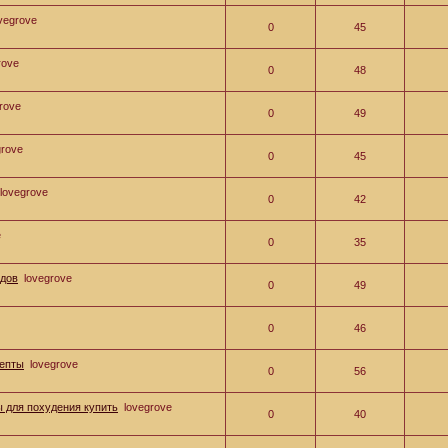
vegrove
0
45
rove
0
48
rove
0
49
grove
0
45
lovegrove
0
42
e
0
35
одов
lovegrove
0
49
0
46
цепты
lovegrove
0
56
ы для похудения купить
lovegrove
0
40