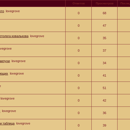
Ответов
Просмотров
После
ото
lovegrove
0
68
0
47
етолога ковалькова
lovegrove
0
35
ovegrove
0
37
ампуни
lovegrove
0
34
еющих
lovegrove
0
41
e
0
51
lovegrove
0
42
ы
lovegrove
0
36
ки таблица
lovegrove
0
39