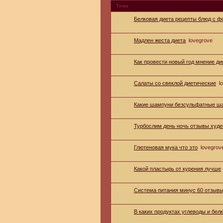
Тема
Белковая диета рецепты блюд с ф
Мадлен жеста диета
lovegrove
Как провести новый год мнение ди
Салаты со свеклой диетические
l
Какие шампуни безсульфатные ш
Турбослим день ночь отзывы худ
Глютеновая мука что это
lovegrov
Какой пластырь от курения лучше
Система питания минус 60 отзыв
В каких продуктах углеводы и бел