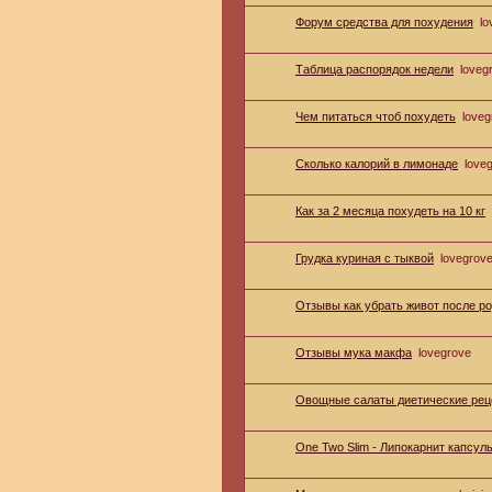
Форум средства для похудения
lo
Таблица распорядок недели
loveg
Чем питаться чтоб похудеть
loveg
Сколько калорий в лимонаде
love
Как за 2 месяца похудеть на 10 кг
Грудка куриная с тыквой
lovegrov
Отзывы как убрать живот после р
Отзывы мука макфа
lovegrove
Овощные салаты диетические ре
One Two Slim - Липокарнит капсул