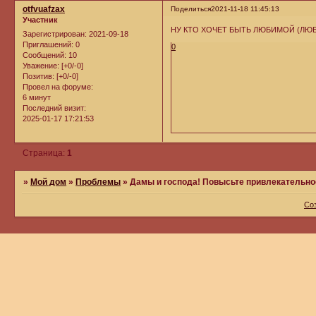
otfvuafzax
Поделиться
2021-11-18 11:45:13
Участник
НУ КТО ХОЧЕТ БЫТЬ ЛЮБИМОЙ (Л
Зарегистрирован
: 2021-09-18
Приглашений:
0
0
Сообщений:
10
Уважение:
[+0/-0]
Позитив:
[+0/-0]
Провел на форуме:
6 минут
Последний визит:
2025-01-17 17:21:53
Страница:
1
»
Мой дом
»
Проблемы
»
Дамы и господа! Повысьте привлекательно
Со